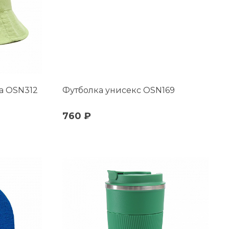
а OSN312
Футболка унисекс OSN169
760 ₽