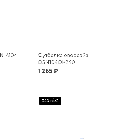
N-A104
Футболка оверсайз
OSN104OK240
1 265 ₽
340 г/м2