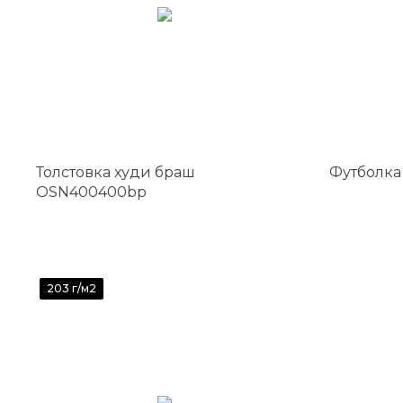
Толстовка худи браш
Футболка
OSN400400bp
203 г/м2