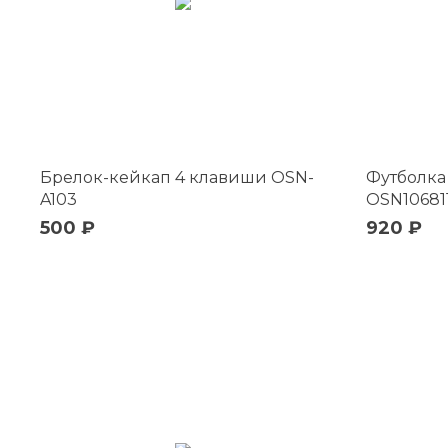
Брелок-кейкап 4 клавиши OSN-
Футболка
A103
OSN10681
500 ₽
920 ₽