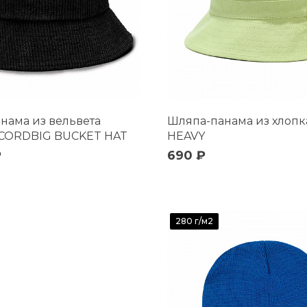
нама из вельвета
Шляпа-панама из хлопк
 CORDBIG BUCKET HAT
HEAVY
₽
690 ₽
280 г/м2