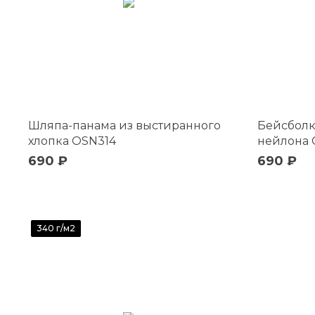
Шляпа-панама из выстиранного
Бейсболк
хлопка OSN314
нейлона 
690 ₽
690 ₽
340 г/м2