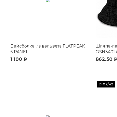
Бейсболка из вельвета FLATPEAK
Шляпа-па
5 PANEL
OSN3401
1 100 ₽
862.50 
240 г/м2