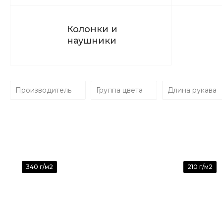
Колонки и
наушники
Производитель
Группа цвета
Длина рукава
340 г/м2
210 г/м2