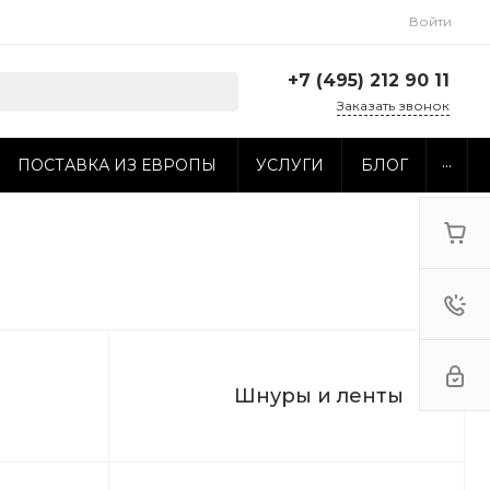
Войти
+7 (495) 212 90 11
Заказать звонок
+7 (495) 212 90 11
...
ПОСТАВКА ИЗ ЕВРОПЫ
УСЛУГИ
БЛОГ
г. Москва, ул.
Электродная, 10с16
Пн-Пт: 10:00-19:00 Cб-
Вс: Выходной
sales@colourtex.ru
Шнуры и ленты