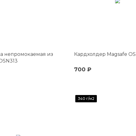
а непромокаемая из
Кардхолдер Magsafe OS
OSN313
700 ₽
340 г/м2