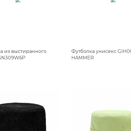
а из выстиранного
Футболка унисекс GIH0
OSN309W6P
HAMMER