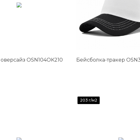
 оверсайз OSN104OK210
Бейсболка-тракер OSN3
203 г/м2