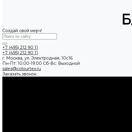
Создай свой мерч!
+7 (495) 212 90 11
+7 (495) 212 90 11
г. Москва, ул. Электродная, 10с16
Пн-Пт: 10:00-19:00 Cб-Вс: Выходной
sales@colourtex.ru
Заказать звонок
Каталог товаров
Аксессуары
Брелки и подвесы
Кардхолдеры и кейсы
Ремни
Шнуры и л
Одежда
Бейсболки
Ветровки
Жилеты
Куртки
Рубашки поло
Толсто
Посуда
Бутылки для воды
Термокружки
Термосы
Чайники
Путешествие и отдых
Ножи и мультитулы
Сумки