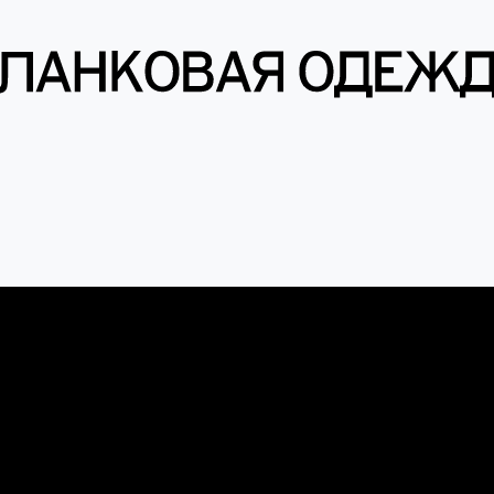
енты
вки
Футболки
Шапки