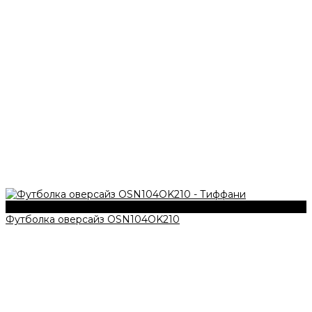
210 г/м2
Футболка оверсайз OSN104OK210