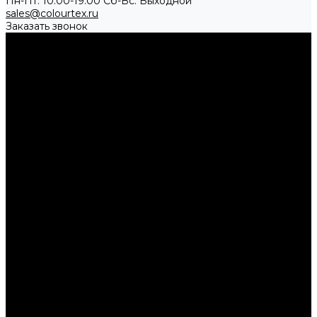
Пн-Пт: 10:00-19:00 Cб-Вс: Выходной
sales@colourtex.ru
Заказать звонок
...
Каталог товаров
Аксессуары
Брелки и подвесы
Кардхолдеры и кейсы
Ремни
Шнуры и ленты
Одежда
Бейсболки
Ветровки
Жилеты
Куртки
Рубашки поло
Толстовки
Футболки
Шапки
Посуда
Бутылки для воды
Термокружки
Термосы
Чайники
Путешествие и отдых