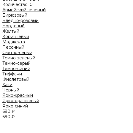
Количество:
0
Армейский зеленый
Бирюзовый
Бледно-розовый
Бордовый
Желтый
Коричневый
Маджента
Песочный
Светло-серый
Темно-зеленый
Темно-серый
Темно-синий
Тиффани
Фиолетовый
Хаки
Черный
Ярко-красный
Ярко-оранжевый
Ярко-синий
690 ₽
690 ₽