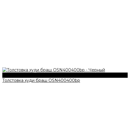
340 г/м2
Толстовка худи браш OSN400400bp