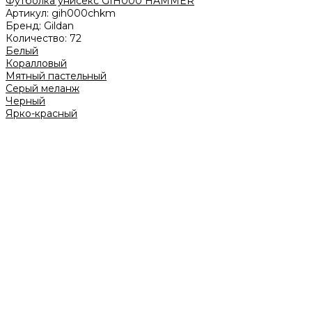
Футболка унисекс GIH000 HAMMER
Артикул:
gih000chkm
Бренд:
Gildan
Количество:
72
Белый
Коралловый
Мятный пастельный
Серый меланж
Черный
Ярко-красный