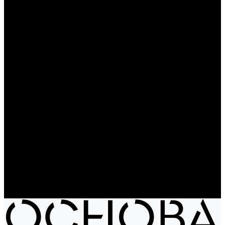
Чайники
Путешествие и отдых
Ножи и мультитулы
Сумки
Рюкзаки
Сумки
Электроника
Аккумуляторы и пауэрбанки
Колонки и наушники
Базовая коллекция
Производство под заказ
Распродажа
Поставка из Европы
Услуги
Блог
Проекты
Компания
Новости
Бренды
Отзывы
Политика конфиденциальности
Контакты