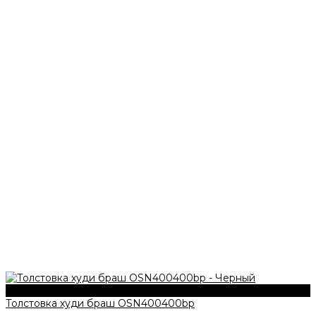
340 г/м2
Толстовка худи браш OSN400400bp