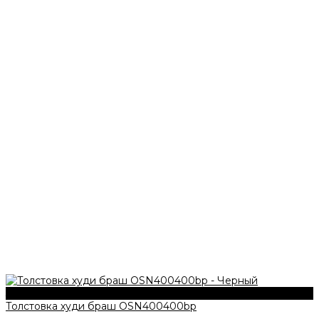
340 г/м2
Толстовка худи браш OSN400400bp