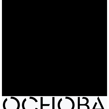
Чайники
Путешествие и отдых
Ножи и мультитулы
Сумки
Рюкзаки
Сумки
Электроника
Аккумуляторы и пауэрбанки
Колонки и наушники
Базовая коллекция
Производство под заказ
Распродажа
Поставка из Европы
Услуги
Блог
Проекты
Компания
Новости
Бренды
Отзывы
Политика конфиденциальности
Контакты