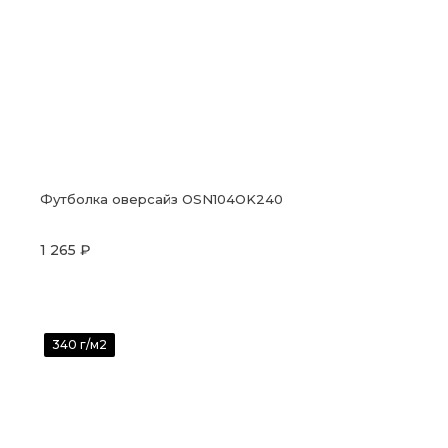
Футболка оверсайз OSN104OK240
1 265 ₽
340 г/м2