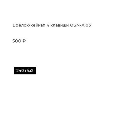
Брелок-кейкап 4 клавиши OSN-A103
500 ₽
240 г/м2