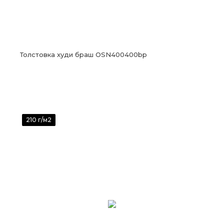
Толстовка худи браш OSN400400bp
210 г/м2