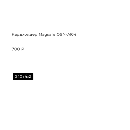
Кардхолдер Magsafe OSN-A104
700 ₽
240 г/м2