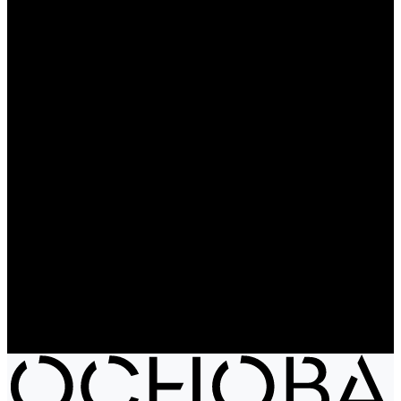
Чайники
Путешествие и отдых
Ножи и мультитулы
Сумки
Рюкзаки
Сумки
Электроника
Аккумуляторы и пауэрбанки
Колонки и наушники
Базовая коллекция
Производство под заказ
Распродажа
Поставка из Европы
Услуги
Блог
Проекты
Компания
Новости
Бренды
Отзывы
Политика конфиденциальности
Контакты