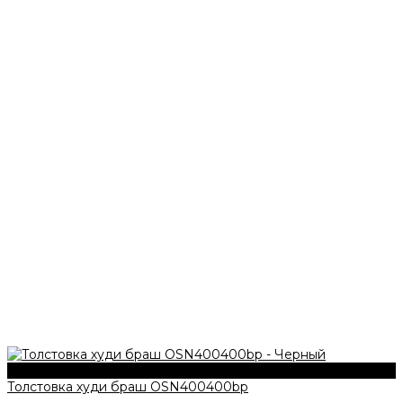
340 г/м2
Толстовка худи браш OSN400400bp