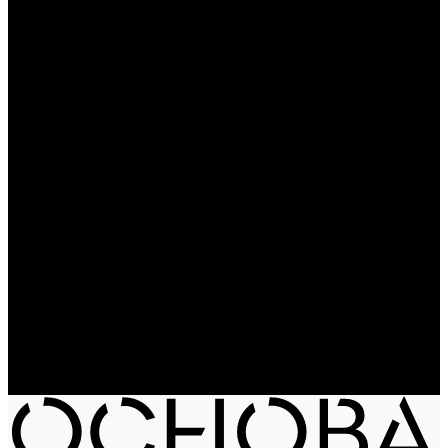
Чайники
Путешествие и отдых
Ножи и мультитулы
Сумки
Рюкзаки
Сумки
Электроника
Аккумуляторы и пауэрбанки
Колонки и наушники
Базовая коллекция
Производство под заказ
Распродажа
Поставка из Европы
Услуги
Блог
Проекты
Компания
Новости
Бренды
Отзывы
Политика конфиденциальности
Контакты