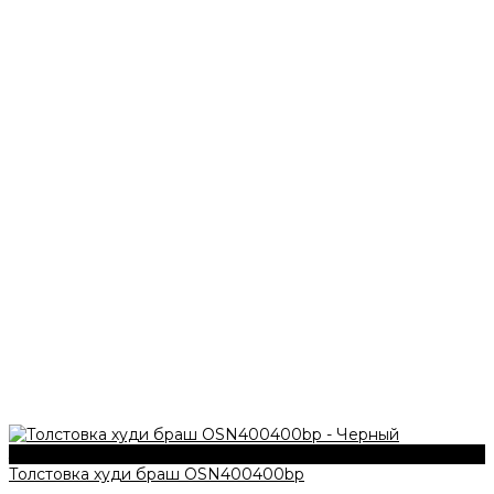
340 г/м2
Толстовка худи браш OSN400400bp