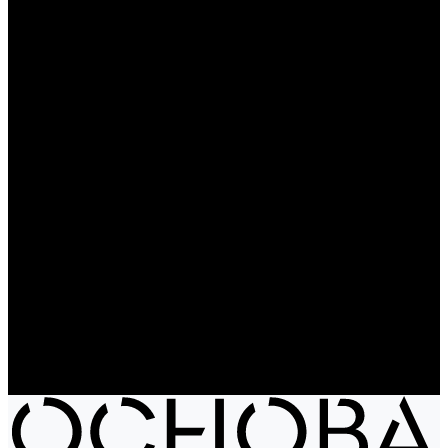
Чайники
Путешествие и отдых
Ножи и мультитулы
Сумки
Рюкзаки
Сумки
Электроника
Аккумуляторы и пауэрбанки
Колонки и наушники
Базовая коллекция
Производство под заказ
Распродажа
Поставка из Европы
Услуги
Блог
Проекты
Компания
Новости
Бренды
Отзывы
Политика конфиденциальности
Контакты