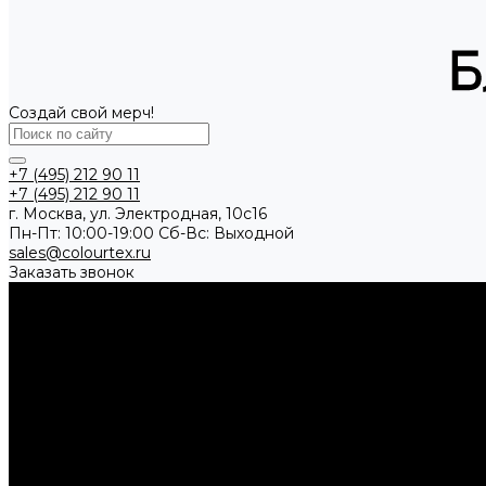
Создай свой мерч!
+7 (495) 212 90 11
+7 (495) 212 90 11
г. Москва, ул. Электродная, 10с16
Пн-Пт: 10:00-19:00 Cб-Вс: Выходной
sales@colourtex.ru
Заказать звонок
Каталог товаров
Аксессуары
Брелки и подвесы
Кардхолдеры и кейсы
Ремни
Шнуры и л
Одежда
Бейсболки
Ветровки
Жилеты
Куртки
Рубашки поло
Толсто
Посуда
Бутылки для воды
Термокружки
Термосы
Чайники
Путешествие и отдых
Ножи и мультитулы
Сумки