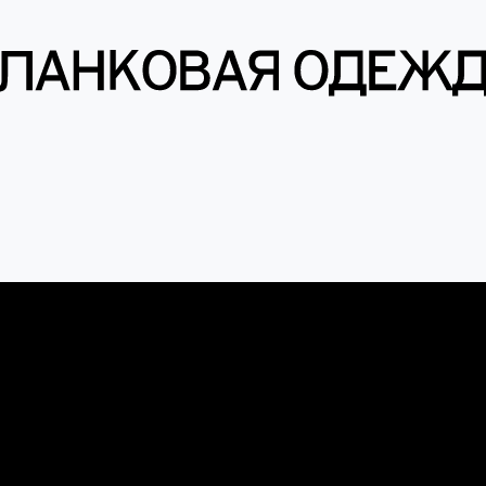
енты
вки
Футболки
Шапки