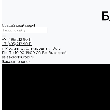
Создай свой мерч!
+7 (495) 212 90 11
+7 (495) 212 90 11
г. Москва, ул. Электродная, 10с16
Пн-Пт: 10:00-19:00 Cб-Вс: Выходной
sales@colourtex.ru
Заказать звонок
Каталог товаров
Аксессуары
Брелки и подвесы
Кардхолдеры и кейсы
Ремни
Шнуры и л
Одежда
Бейсболки
Ветровки
Жилеты
Куртки
Рубашки поло
Толсто
Посуда
Бутылки для воды
Термокружки
Термосы
Чайники
Путешествие и отдых
Ножи и мультитулы
Сумки