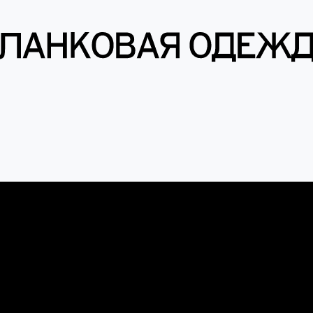
енты
вки
Футболки
Шапки