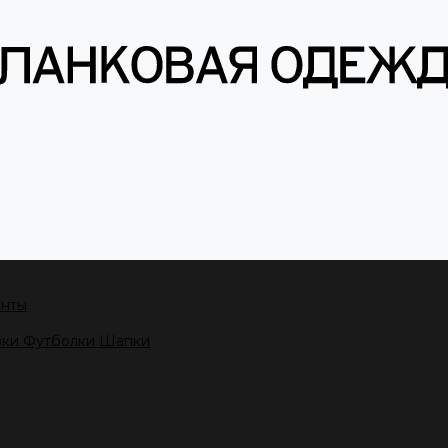
енты
вки
Футболки
Шапки