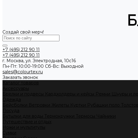
Создай свой мерч!
+7 (495) 212 90 11
+7 (495) 212 90 11
г. Москва, ул. Электродная, 10с16
Пн-Пт: 10:00-19:00 Cб-Вс: Выходной
sales@colourtex.ru
Заказать звонок
Каталог товаров
Аксессуары
Брелки и подвесы
Кардхолдеры и кейсы
Ремни
Шнуры и л
Одежда
Бейсболки
Ветровки
Жилеты
Куртки
Рубашки поло
Толсто
Посуда
Бутылки для воды
Термокружки
Термосы
Чайники
Путешествие и отдых
Ножи и мультитулы
Сумки