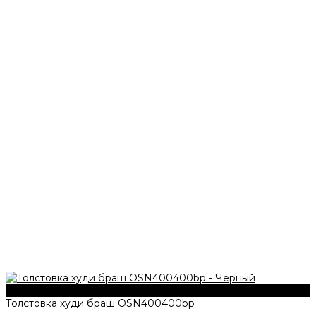
340 г/м2
Толстовка худи браш OSN400400bp