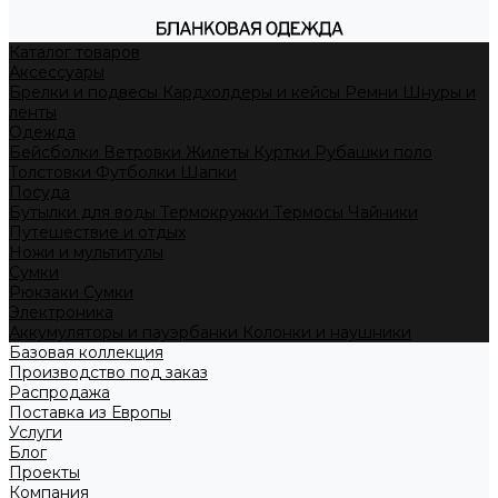
Каталог товаров
Аксессуары
Брелки и подвесы
Кардхолдеры и кейсы
Ремни
Шнуры и
ленты
Одежда
Бейсболки
Ветровки
Жилеты
Куртки
Рубашки поло
Толстовки
Футболки
Шапки
Посуда
Бутылки для воды
Термокружки
Термосы
Чайники
Путешествие и отдых
Ножи и мультитулы
Сумки
Рюкзаки
Сумки
Электроника
Аккумуляторы и пауэрбанки
Колонки и наушники
Базовая коллекция
Производство под заказ
Распродажа
Поставка из Европы
Услуги
Блог
Проекты
Компания