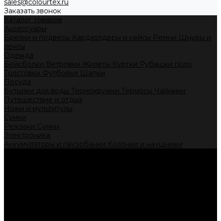
sales@colourtex.ru
Заказать звонок
Каталог товаров
Аксессуары
Брелки и подвесы
Кардхолдеры и кейсы
Ремни
Шнуры и
ленты
Одежда
Бейсболки
Ветровки
Жилеты
Куртки
Рубашки поло
Толстовки
Футболки
Шапки
Посуда
Бутылки для воды
Термокружки
Термосы
Чайники
Путешествие и отдых
Ножи и мультитулы
Сумки
Рюкзаки
Сумки
Электроника
Аккумуляторы и пауэрбанки
Колонки и наушники
Базовая коллекция
Производство под заказ
Распродажа
Поставка из Европы
Услуги
Блог
Проекты
Компания