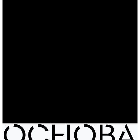
Чайники
Путешествие и отдых
Ножи и мультитулы
Сумки
Рюкзаки
Сумки
Электроника
Аккумуляторы и пауэрбанки
Колонки и наушники
Базовая коллекция
Производство под заказ
Распродажа
Поставка из Европы
Услуги
Блог
Проекты
Компания
Новости
Бренды
Отзывы
Политика конфиденциальности
Контакты