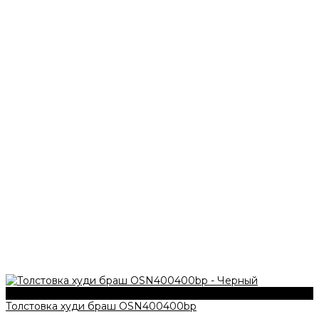
340 г/м2
Толстовка худи браш OSN400400bp