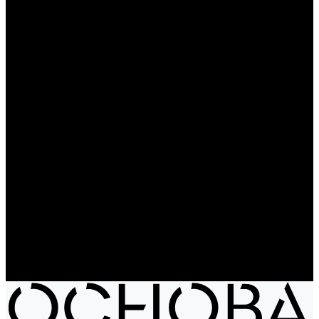
Чайники
Путешествие и отдых
Ножи и мультитулы
Сумки
Рюкзаки
Сумки
Электроника
Аккумуляторы и пауэрбанки
Колонки и наушники
Базовая коллекция
Производство под заказ
Распродажа
Поставка из Европы
Услуги
Блог
Проекты
Компания
Новости
Бренды
Отзывы
Политика конфиденциальности
Контакты