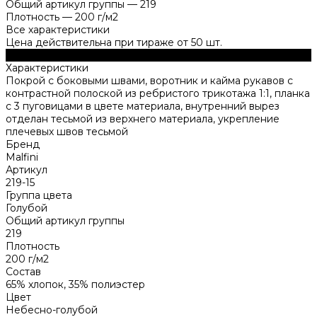
Общий артикул группы
—
219
Плотность
—
200 г/м2
Все характеристики
Цена действительна при тираже от 50 шт.
Описание
Характеристики
Покрой с боковыми швами, воротник и кайма рукавов с
контрастной полоской из ребристого трикотажа 1:1, планка
с 3 пуговицами в цвете материала, внутренний вырез
отделан тесьмой из верхнего материала, укрепление
плечевых швов тесьмой
Бренд
Malfini
Артикул
219-15
Группа цвета
Голубой
Общий артикул группы
219
Плотность
200 г/м2
Состав
65% хлопок, 35% полиэстер
Цвет
Небесно-голубой