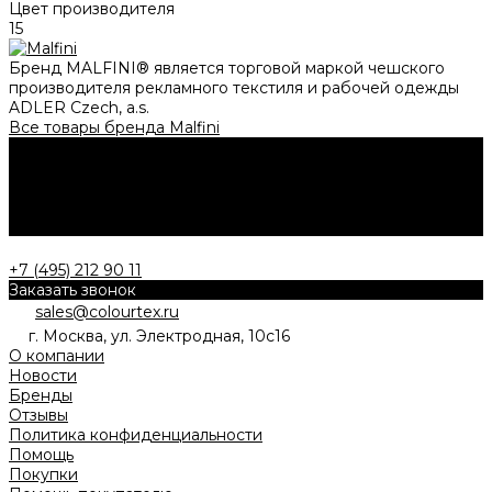
Цвет производителя
15
Бренд MALFINI® является торговой маркой чешского
производителя рекламного текстиля и рабочей одежды
ADLER Czech, a.s.
Все товары бренда Malfini
Нужна консультация?
Подробно расскажем о наших услугах, видах работ и
типовых проектах, рассчитаем стоимость и подготовим
индивидуальное предложение!
Задать вопрос
+7 (495) 212 90 11
Заказать звонок
sales@colourtex.ru
г. Москва, ул. Электродная, 10с16
О компании
Новости
Бренды
Отзывы
Политика конфиденциальности
Помощь
Покупки