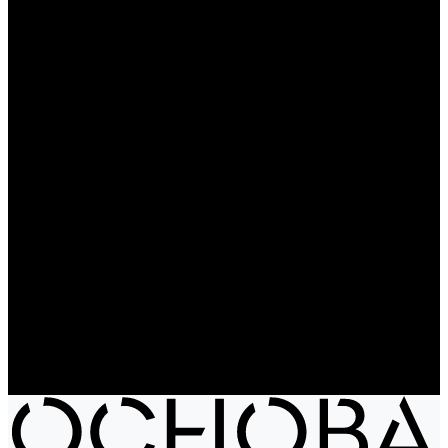
Чайники
Путешествие и отдых
Ножи и мультитулы
Сумки
Рюкзаки
Сумки
Электроника
Аккумуляторы и пауэрбанки
Колонки и наушники
Базовая коллекция
Производство под заказ
Распродажа
Поставка из Европы
Услуги
Блог
Проекты
Компания
Новости
Бренды
Отзывы
Политика конфиденциальности
Контакты