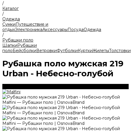
/
Каталог
/
Одежда
Сумки
Путешествие и
отдых
Электроника
Аксессуары
Посуда
Одежда
/
Рубашки поло
Шапки
Рубашки
поло
Бейсболки
Ветровки
Футболки
Куртки
Жилеты
Толстовки
Рубашка поло мужская 219
Urban - Небесно-голубой
200 г/м2