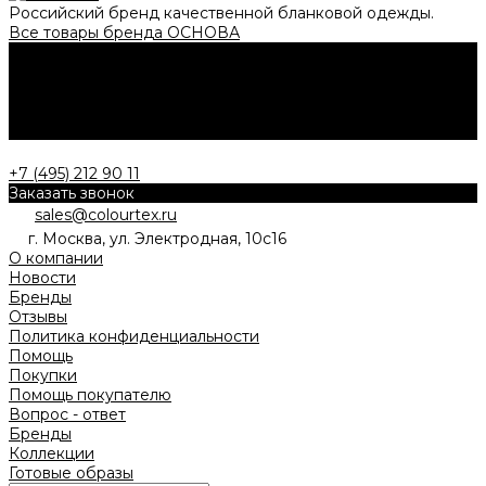
Российский бренд качественной бланковой одежды.
Все товары бренда ОСНОВА
Нужна консультация?
Подробно расскажем о наших услугах, видах работ и
типовых проектах, рассчитаем стоимость и подготовим
индивидуальное предложение!
Задать вопрос
+7 (495) 212 90 11
Заказать звонок
sales@colourtex.ru
г. Москва, ул. Электродная, 10с16
О компании
Новости
Бренды
Отзывы
Политика конфиденциальности
Помощь
Покупки
Помощь покупателю
Вопрос - ответ
Бренды
Коллекции
Готовые образы