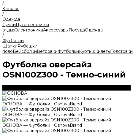
/
Каталог
/
Одежда
Сумки
Путешествие и
отдых
Электроника
Аксессуары
Посуда
Одежда
/
Футболки
Шапки
Рубашки
поло
Бейсболки
Ветровки
Футболки
Куртки
Жилеты
Толстовки
Футболка оверсайз
OSN100Z300 - Темно-синий
300 г/м2