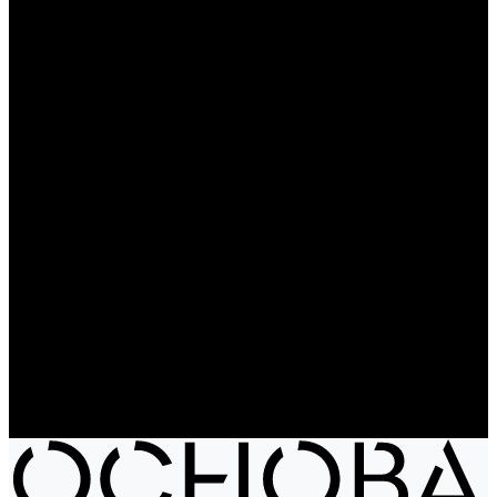
Чайники
Путешествие и отдых
Ножи и мультитулы
Сумки
Рюкзаки
Сумки
Электроника
Аккумуляторы и пауэрбанки
Колонки и наушники
Базовая коллекция
Производство под заказ
Распродажа
Поставка из Европы
Услуги
Блог
Проекты
Компания
Новости
Бренды
Отзывы
Политика конфиденциальности
Контакты