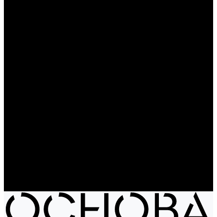
Чайники
Путешествие и отдых
Ножи и мультитулы
Сумки
Рюкзаки
Сумки
Электроника
Аккумуляторы и пауэрбанки
Колонки и наушники
Базовая коллекция
Производство под заказ
Распродажа
Поставка из Европы
Услуги
Блог
Проекты
Компания
Новости
Бренды
Отзывы
Политика конфиденциальности
Контакты