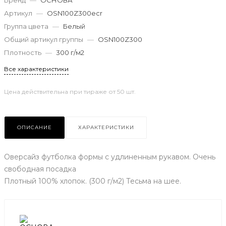
Бренд
—
ОСНОВА
Артикул
—
OSN100Z300ecr
Группа цвета
—
Белый
Общий артикул группы
—
OSN100Z300
Плотность
—
300 г/м2
Все характеристики
Цена действительна при тираже от 50 шт.
ОПИСАНИЕ
ХАРАКТЕРИСТИКИ
Оверсайз футболка формы с удлиненным рукавом. Очень
свободная посадка
Плотный 100% хлопок. (300 г/м2) Тесьма на шее.