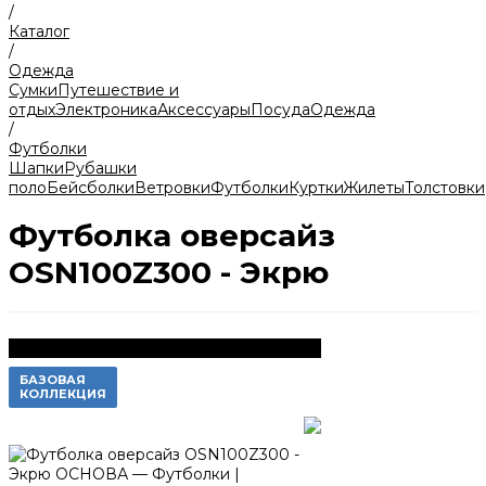
/
Каталог
/
Одежда
Сумки
Путешествие и
отдых
Электроника
Аксессуары
Посуда
Одежда
/
Футболки
Шапки
Рубашки
поло
Бейсболки
Ветровки
Футболки
Куртки
Жилеты
Толстовки
Футболка оверсайз
OSN100Z300 - Экрю
300 г/м2
БАЗОВАЯ
КОЛЛЕКЦИЯ