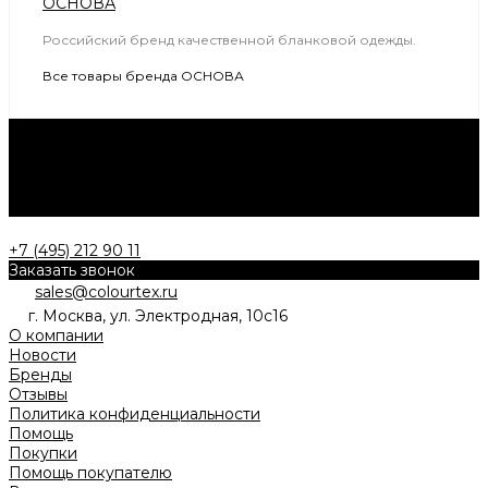
Российский бренд качественной бланковой одежды.
Все товары бренда ОСНОВА
Нужна консультация?
Подробно расскажем о наших услугах, видах работ и
типовых проектах, рассчитаем стоимость и подготовим
индивидуальное предложение!
Задать вопрос
+7 (495) 212 90 11
Заказать звонок
sales@colourtex.ru
г. Москва, ул. Электродная, 10с16
О компании
Новости
Бренды
Отзывы
Политика конфиденциальности
Помощь
Покупки
Помощь покупателю